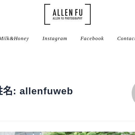
Milk&Honey
Instagram
Facebook
Contac
: allenfuweb