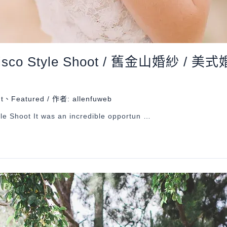
cisco Style Shoot / 舊金山婚紗 / 美
t
、
Featured
/ 作者:
allenfuweb
le Shoot It was an incredible opportun …