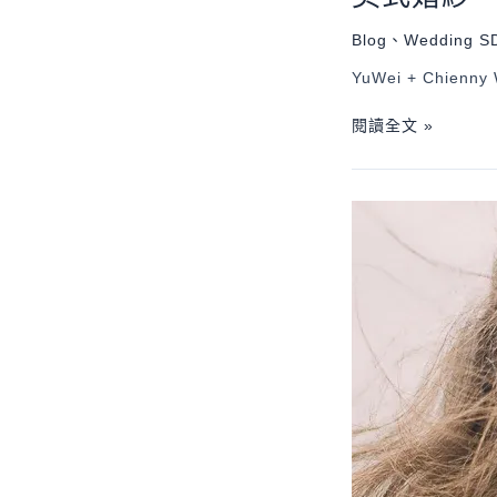
Blog
、
Wedding S
YuWei + Chienny 
閱讀全文 »