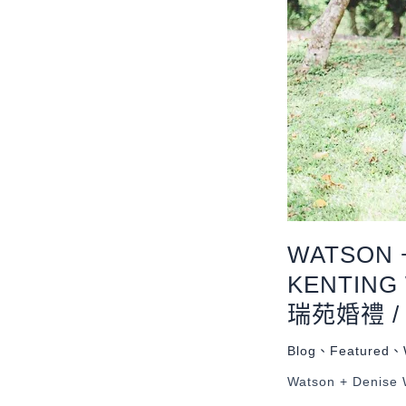
WATSON +
KENTING
瑞苑婚禮 /
Blog
、
Featured
、
Watson + Denise