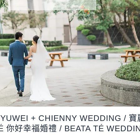
YUWEI + CHIENNY WEDDING /
TÉ 你好幸福婚禮 / BEATA TÉ WEDDIN