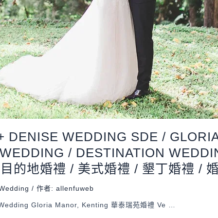
 DENISE WEDDING SDE / GLORI
 WEDDING / DESTINATION WEDDI
 目的地婚禮 / 美式婚禮 / 墾丁婚禮 / 
Wedding
/ 作者:
allenfuweb
 Wedding Gloria Manor, Kenting 華泰瑞苑婚禮 Ve …