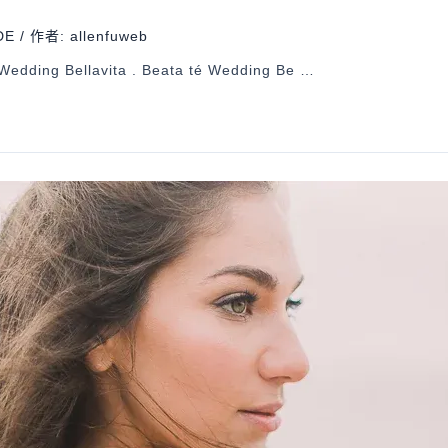
DE
/ 作者:
allenfuweb
Wedding Bellavita . Beata té Wedding Be …