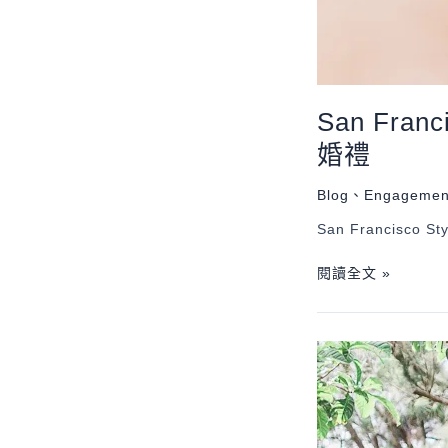
San Fran
婚禮
Blog
、
Engagemen
San Francisco Sty
閱讀全文 »