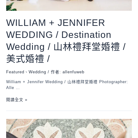
WILLIAM + JENNIFER
WEDDING / Destination
Wedding / 山林禮拜堂婚禮 /
美式婚禮 /
Featured
、
Wedding
/ 作者:
allenfuweb
William + Jennifer Wedding / 山林禮拜堂婚禮 Photographer:
Alle …
閱讀全文 »