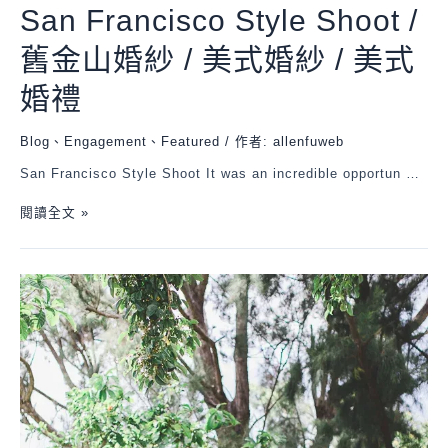
San Francisco Style Shoot /
舊金山婚紗 / 美式婚紗 / 美式
婚禮
Blog
、
Engagement
、
Featured
/ 作者:
allenfuweb
San Francisco Style Shoot It was an incredible opportun …
閱讀全文 »