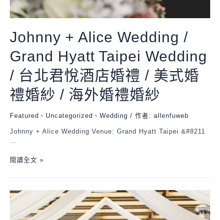
Johnny + Alice Wedding /
Grand Hyatt Taipei Wedding
/ 台北君悅酒店婚禮 / 美式婚
禮婚紗 / 海外婚禮婚紗
Featured
、
Uncategorized
、
Wedding
/ 作者:
allenfuweb
Johnny + Alice Wedding Venue: Grand Hyatt Taipei &#8211
…
閱讀全文 »