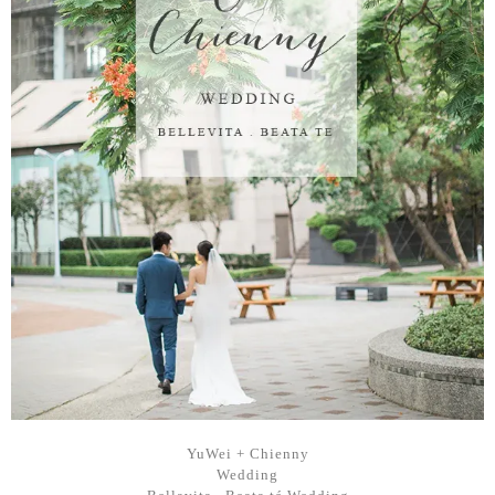
YuWei + Chienny
Wedding