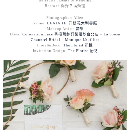
Bellavita . Beata té Wedding
Beata té 你好幸福婚禮
Photographer: Allen
Venue:
BEATA TE’ 洋緹義大利餐廳
Makeup Artist:
曾郁
Dress:
Coronation.Lace 香檳蕾絲訂製婚紗台北店
–
La Sposa
Chauntel Bridal
–
Monique Lhuillier
Floral&Deco:
The Florist 花悅
Invitation Design:
The Florist 花悅