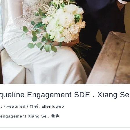
queline Engagement SDE . Xiang S
t
、
Featured
/ 作者:
allenfuweb
e engagement Xiang Se . 香色