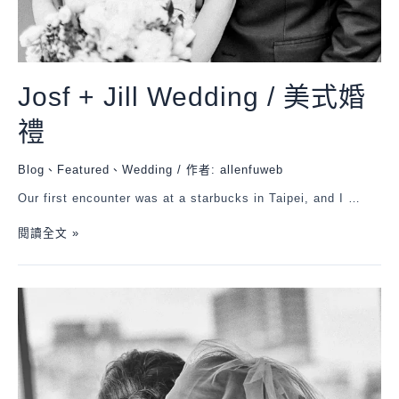
Josf + Jill Wedding / 美式婚
禮
Blog
、
Featured
、
Wedding
/ 作者:
allenfuweb
Our first encounter was at a starbucks in Taipei, and I …
閱讀全文 »